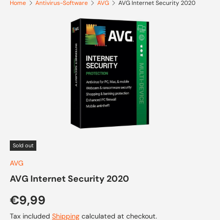
Home
Antivirus-Software
AVG
AVG Internet Security 2020
Skip to product information
Sold out
AVG
AVG Internet Security 2020
Regular price
€9,99
Tax included
Shipping
calculated at checkout.