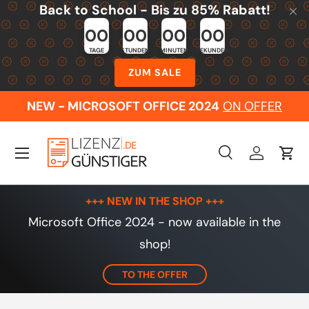
Back to School - Bis zu 85% Rabatt!
Skip to content
00
00
00
00
TAGE
STUNDEN
MINUTEN
SEKUNDEN
ZUM SALE
NEW - MICROSOFT OFFICE 2024
ON OFFER
Menu
Search
Log in
Cart
Search
Search
+++ NEW IN THE SHOP +++
Microsoft Office 2024 - now available in the
shop!
TO THE OFFER