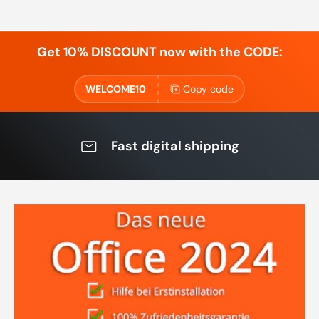
Get 10% DISCOUNT now with the CODE:
WELCOME10
Copy code
Fast digital shipping