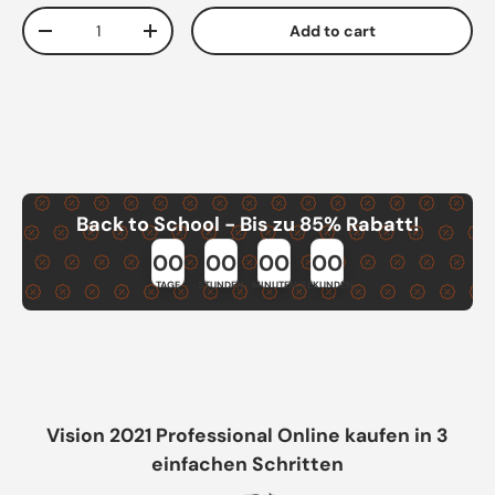
Qty
Add to cart
Decrease quantity
Increase quantity
Back to School - Bis zu 85% Rabatt!
00
00
00
00
TAGE
STUNDEN
MINUTEN
SEKUNDEN
Vision 2021 Professional Online kaufen in 3
einfachen Schritten