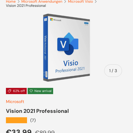
Home
Microsoft Anwendungen
Microsoft Visio
Vision 2021 Professional
Skip to product information
of
1
/
3
62% off
New arrival
Microsoft
Vision 2021 Professional
★★★★★
(7)
Sale price
Regular price
€33,99
€89,99