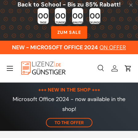
Back to School - Bis zu 85% Rabatt!
Skip to content
00
00
00
00
TAGE
STUNDEN
MINUTEN
SEKUNDEN
ZUM SALE
NEW - MICROSOFT OFFICE 2024
ON OFFER
Menu
Search
Log in
Cart
Search
Search
+++ NEW IN THE SHOP +++
Microsoft Office 2024 - now available in the
shop!
TO THE OFFER