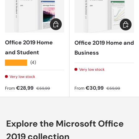
Choose options
Choose 
Office 2019 Home
Office 2019 Home and
and Student
Business
★★★★★
(4)
Very low stock
Very low stock
Sale price
Regular price
Sale price
Regular price
€28,99
€30,99
From
€59,99
From
€59,99
Explore the Microsoft Office
2019 collection