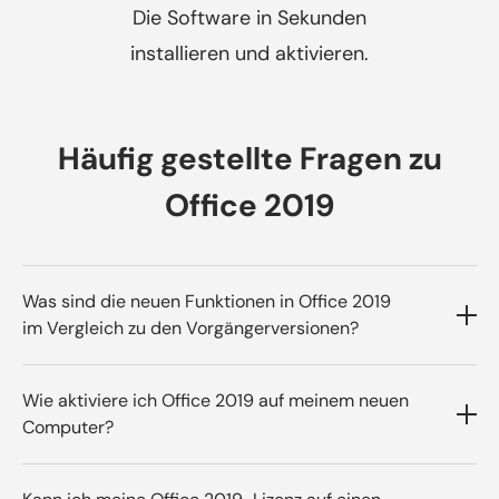
Die Software in Sekunden
installieren und aktivieren.
Häufig gestellte Fragen zu
Office 2019
Was sind die neuen Funktionen in Office 2019
im Vergleich zu den Vorgängerversionen?
Office 2019 enthält neue Funktionen wie eine
Wie aktiviere ich Office 2019 auf meinem neuen
verbesserte Freihandfunktion in Word,
Computer?
Trichterdiagramme und 2D-Karten in Excel,
Um Office 2019 auf einem neuen Computer
Zoomfunktionen und Morph-Übergänge in