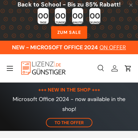
Back to School - Bis zu 85% Rabatt!
Skip to content
00
00
00
00
TAGE
STUNDEN
MINUTEN
SEKUNDEN
ZUM SALE
NEW - MICROSOFT OFFICE 2024
ON OFFER
Menu
Search
Log in
Cart
Search
Search
+++ NEW IN THE SHOP +++
Microsoft Office 2024 - now available in the
shop!
TO THE OFFER