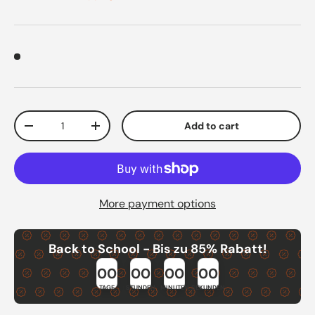
Qty
Add to cart
Decrease quantity
Increase quantity
More payment options
Back to School - Bis zu 85% Rabatt!
00
00
00
00
TAGE
STUNDEN
MINUTEN
SEKUNDEN