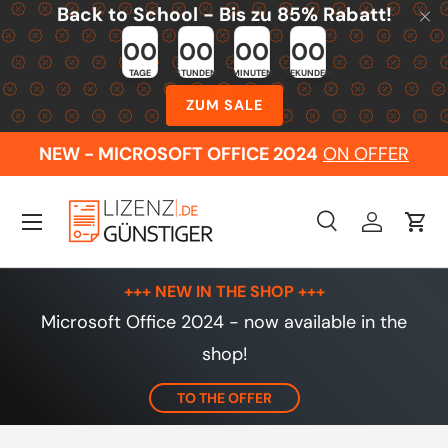
Back to School - Bis zu 85% Rabatt!
Skip to content
00
00
00
00
TAGE
STUNDEN
MINUTEN
SEKUNDEN
ZUM SALE
NEW - MICROSOFT OFFICE 2024
ON OFFER
Menu
Search
Log in
Cart
Search
Search
+++ NEW IN THE SHOP +++
Microsoft Office 2024 - now available in the
shop!
TO THE OFFER