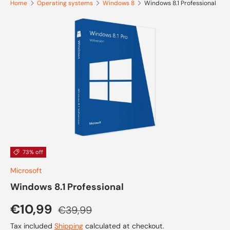
Home
Operating systems
Windows 8
Windows 8.1 Professional
Skip to product information
73% off
Microsoft
Windows 8.1 Professional
Sale price
Regular price
€10,99
€39,99
Tax included
Shipping
calculated at checkout.