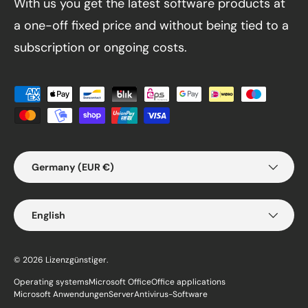
With us you get the latest software products at
a one-off fixed price and without being tied to a
subscription or ongoing costs.
Payment methods accepted
Country/Region
Germany (EUR €)
Language
English
© 2026
Lizenzgünstiger
.
Operating systems
Microsoft Office
Office applications
Microsoft Anwendungen
Server
Antivirus-Software