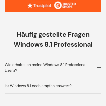
Häufig gestellte Fragen
Windows 8.1 Professional
Wie erhalte ich meine Windows 8.1 Professional
Lizenz?
Du bekommst den Produktschlüssel und den
Ist Windows 8.1 noch empfehlenswert?
Download‑Link sofort per E‑Mail, inklusive
Anleitung; bei Bedarf hilft dir unser Support
Für Altgeräte, Offline‑/Insellösungen oder
per TeamViewer.
spezialisierte Software ja; für den Web‑Alltag