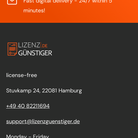
Fast digital delivery - 24/7 within 5
minutes!
license-free
Stuvkamp 24, 22081 Hamburg
+49 40 82211694
support@lizenzguenstiger.de
Monday - Friday