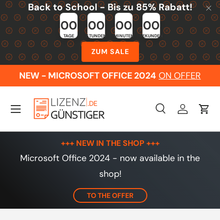
Back to School - Bis zu 85% Rabatt!
Skip to content
00
00
00
00
TAGE
STUNDEN
MINUTEN
SEKUNDEN
ZUM SALE
NEW - MICROSOFT OFFICE 2024
ON OFFER
Menu
Search
Log in
Cart
Search
Search
+++ NEW IN THE SHOP +++
Microsoft Office 2024 - now available in the
shop!
TO THE OFFER