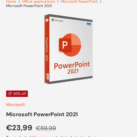
Home
Office applications
Microsoft PowerPoint
Microsoft PowerPoint 2021
Skip to product information
60% off
Microsoft
Microsoft PowerPoint 2021
Sale price
Regular price
€23,99
€59,99