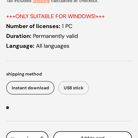
Tax included
Shipping
calculated at checkout.
+++ONLY SUITABLE FOR WINDOWS!+++
Number of licenses:
1 PC
Duration:
Permanently valid
Language:
All languages
shipping method
Instant download
USB stick
Qty
Add to cart