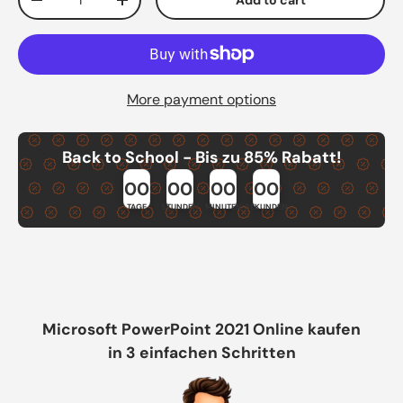
Decrease quantity
Increase quantity
More payment options
Back to School - Bis zu 85% Rabatt!
00
00
00
00
TAGE
STUNDEN
MINUTEN
SEKUNDEN
Microsoft PowerPoint 2021 Online kaufen
in 3 einfachen Schritten