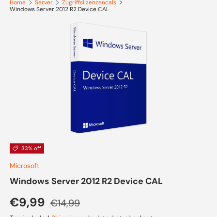
Home
Server
Zugriffslizenzencals
Windows Server 2012 R2 Device CAL
Skip to product information
33% off
Microsoft
Windows Server 2012 R2 Device CAL
Sale price
Regular price
€9,99
€14,99