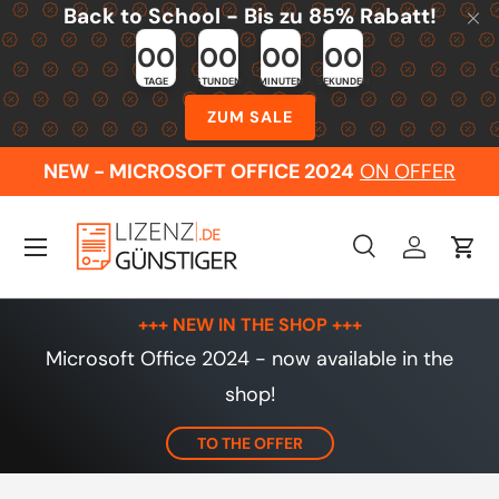
Back to School - Bis zu 85% Rabatt!
Skip to content
00
00
00
00
TAGE
STUNDEN
MINUTEN
SEKUNDEN
ZUM SALE
NEW - MICROSOFT OFFICE 2024
ON OFFER
Menu
Search
Log in
Cart
Search
Search
+++ NEW IN THE SHOP +++
Microsoft Office 2024 - now available in the
shop!
TO THE OFFER