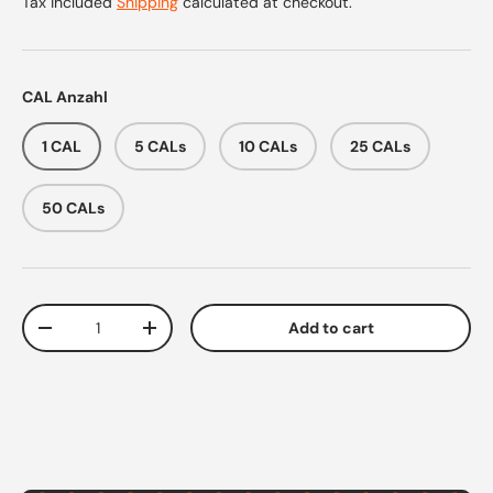
Tax included
Shipping
calculated at checkout.
CAL Anzahl
1 CAL
5 CALs
10 CALs
25 CALs
50 CALs
Qty
Add to cart
Decrease quantity
Increase quantity