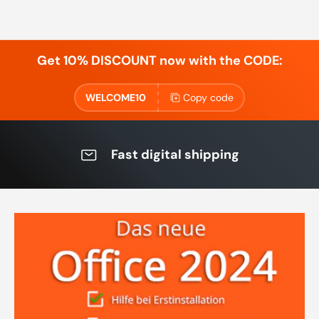
Get 10% DISCOUNT now with the CODE:
WELCOME10
Copy code
Fast digital shipping