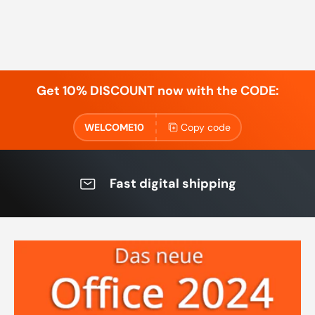
Get 10% DISCOUNT now with the CODE:
WELCOME10
Copy code
Fast digital shipping