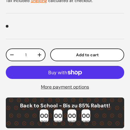
Tax included
Shipping
calculated at checkout.
Qty
Add to cart
Decrease quantity
Increase quantity
More payment options
Back to School - Bis zu 85% Rabatt!
00
00
00
00
TAGE
STUNDEN
MINUTEN
SEKUNDEN