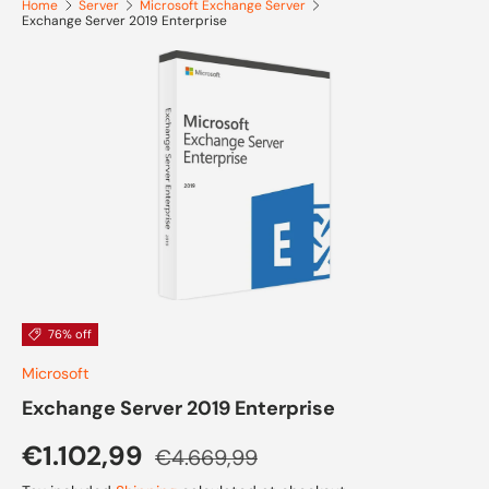
Home
Server
Microsoft Exchange Server
Exchange Server 2019 Enterprise
Skip to product information
76% off
Microsoft
Exchange Server 2019 Enterprise
Sale price
Regular price
€1.102,99
€4.669,99