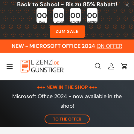
Back to School - Bis zu 85% Rabatt!
Skip to content
00
00
00
00
TAGE
STUNDEN
MINUTEN
SEKUNDEN
ZUM SALE
NEW - MICROSOFT OFFICE 2024
ON OFFER
Menu
Search
Log in
Cart
Search
Search
+++ NEW IN THE SHOP +++
Microsoft Office 2024 - now available in the
shop!
TO THE OFFER