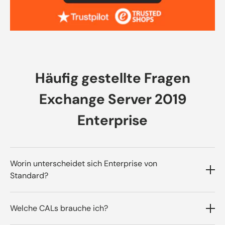
Häufig gestellte Fragen
Exchange Server 2019
Enterprise
Worin unterscheidet sich Enterprise von
Standard?
Enterprise skaliert auf mehr
Welche CALs brauche ich?
Postfachdatenbanken pro Server und ist für