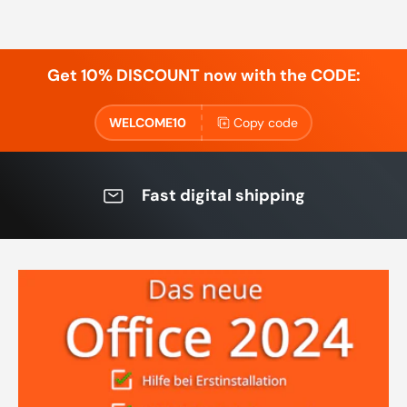
Get 10% DISCOUNT now with the CODE:
WELCOME10
Copy code
Fast digital shipping