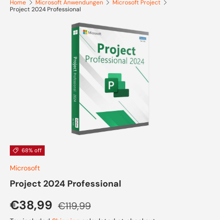
Home
Microsoft Anwendungen
Microsoft Project
Project 2024 Professional
Skip to product information
68% off
Microsoft
Project 2024 Professional
Sale price
Regular price
€38,99
€119,99