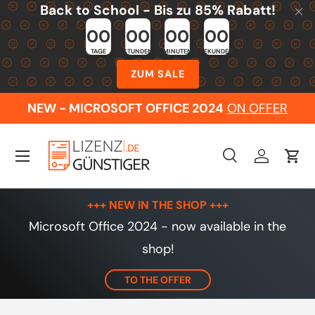
Back to School - Bis zu 85% Rabatt!
Skip to content
00
00
00
00
TAGE
STUNDEN
MINUTEN
SEKUNDEN
ZUM SALE
NEW - MICROSOFT OFFICE 2024
ON OFFER
Menu
Search
Log in
Cart
Search
Search
+++ NEW IN THE SHOP +++
Microsoft Office 2024 - now available in the
shop!
TO THE OFFER