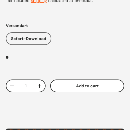
Tax included
Shipping
calculated at checkout.
Versandart
Sofort-Download
Qty
Add to cart
Decrease quantity
Increase quantity