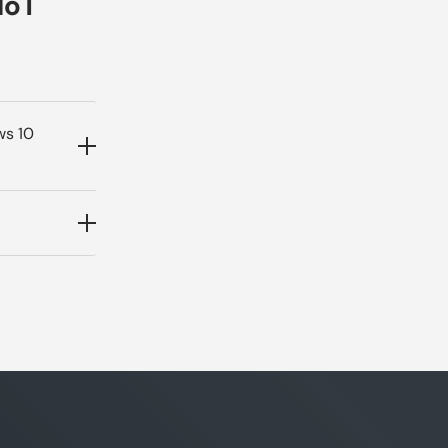
IoT
ws 10
f
 E-Mail;
rung und