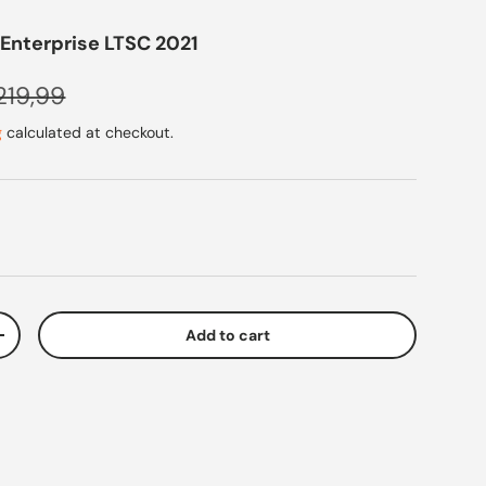
Enterprise LTSC 2021
gular price
219,99
g
calculated at checkout.
Add to cart
ty
Increase quantity