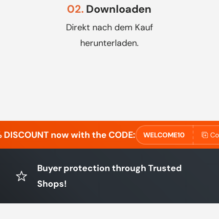
02.
Downloaden
Direkt nach dem Kauf
herunterladen.
% DISCOUNT now with the CODE:
WELCOME10
Co
Buyer protection through Trusted
Shops!