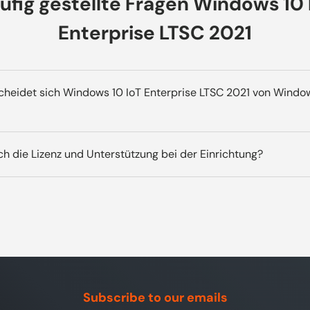
ufig gestellte Fragen Windows 10 
Enterprise LTSC 2021
cheidet sich Windows 10 IoT Enterprise LTSC 2021 von Windo
se LTSC ist für fest definierte Geräte gedacht, setzt au
ch die Lizenz und Unterstützung bei der Einrichtung?
rtung ohne Funktionsupdates und bietet erweiterte
eatures.
t den Produktschlüssel und den Download sofort per
hilft dir unser Support per TeamViewer bei der Aktivie
Subscribe to our emails