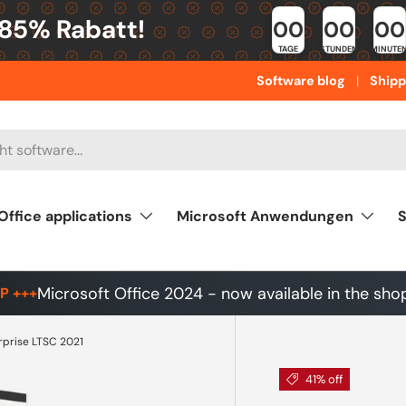
 85% Rabatt!
00
00
00
TAGE
STUNDEN
MINUTE
Software blog
Shipp
Office applications
Microsoft Anwendungen
S
Microsoft Office 2024 - now available in the sho
P +++
rprise LTSC 2021
41% off