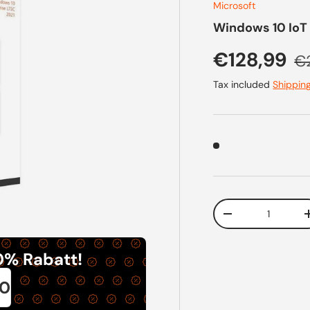
Microsoft
Windows 10 IoT 
Sale price
Re
€128,99
€
Tax included
Shippin
Qty
Decrease quanti
0% Rabatt!
0