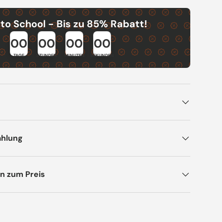
to School - Bis zu 85% Rabatt!
00
00
00
00
TAGE
STUNDEN
MINUTEN
SEKUNDEN
ahlung
n zum Preis