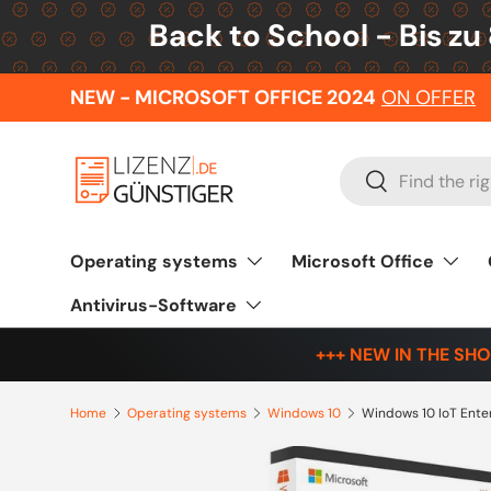
Back to School - Bis zu
Skip to content
NEW - MICROSOFT OFFICE 2024
ON OFFER
Search
Search
Operating systems
Microsoft Office
Antivirus-Software
+++ NEW IN THE SHO
Home
Operating systems
Windows 10
Windows 10 IoT Ente
Skip to product information