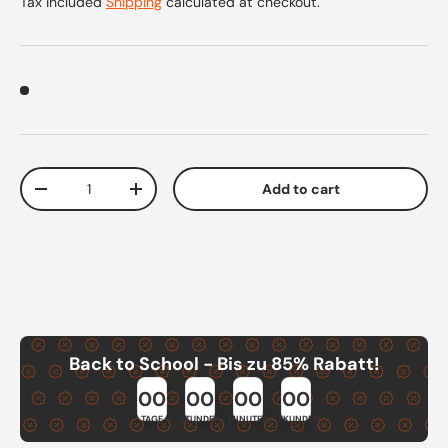
Tax included
Shipping
calculated at checkout.
Qty
Add to cart
Decrease quantity
Increase quantity
Back to School - Bis zu 85% Rabatt!
00
00
00
00
TAGE
STUNDEN
MINUTEN
SEKUNDEN