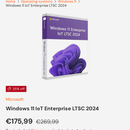
Home
Operating systems
Windows 11
Windows 11 IoT Enterprise LTSC 2024
Skip to product information
35% off
Microsoft
Windows 11 IoT Enterprise LTSC 2024
Sale price
Regular price
€175,99
€269,99