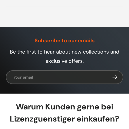
Sicherheitsupdates und verzichtet auf
Du bekommst Key und Download-Link per
Feature‑Upgrades; Pro bekommt regelmäßig
E‑Mail inklusive Anleitung; bei Bedarf hilft dir
neue Funktionen.
unser Support. Sichere Zahlung ist möglich.
Subscribe to our emails
Be the first to hear about new collections and
exclusive offers.
Email
Subscrib
Warum Kunden gerne bei
Lizenzguenstiger einkaufen?