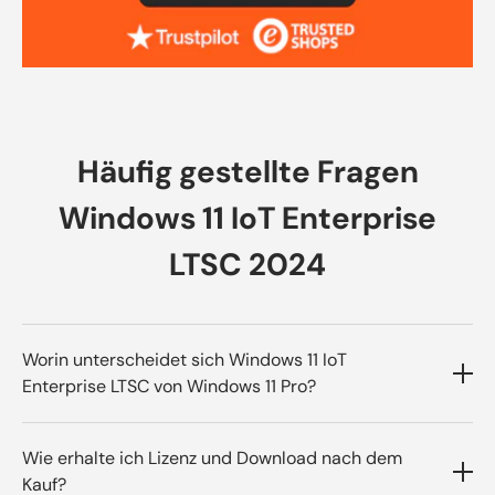
Häufig gestellte Fragen
Windows 11 IoT Enterprise
LTSC 2024
Worin unterscheidet sich Windows 11 IoT
Enterprise LTSC von Windows 11 Pro?
LTSC ist für dedizierte Geräte gedacht, erhält
Wie erhalte ich Lizenz und Download nach dem
langfristig Stabilitäts- und
Kauf?