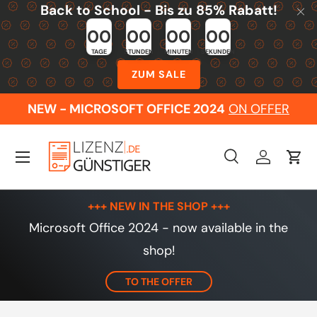
Back to School - Bis zu 85% Rabatt!
Skip to content
00
00
00
00
TAGE
STUNDEN
MINUTEN
SEKUNDEN
ZUM SALE
NEW - MICROSOFT OFFICE 2024
ON OFFER
Menu
Search
Log in
Cart
Search
Search
+++ NEW IN THE SHOP +++
Microsoft Office 2024 - now available in the
shop!
TO THE OFFER