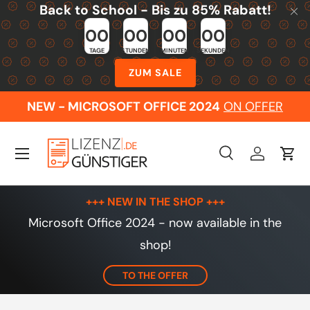
Back to School - Bis zu 85% Rabatt!
Skip to content
00
00
00
00
TAGE
STUNDEN
MINUTEN
SEKUNDEN
ZUM SALE
NEW - MICROSOFT OFFICE 2024
ON OFFER
Menu
Search
Log in
Cart
Search
Search
+++ NEW IN THE SHOP +++
Microsoft Office 2024 - now available in the
shop!
TO THE OFFER