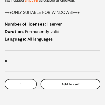
Tax included
Shipping
calculated at checkout.
+++ONLY SUITABLE FOR WINDOWS!+++
Number of licenses:
1 server
Duration:
Permanently valid
Language:
All languages
Qty
Add to cart
Decrease quantity
Increase quantity