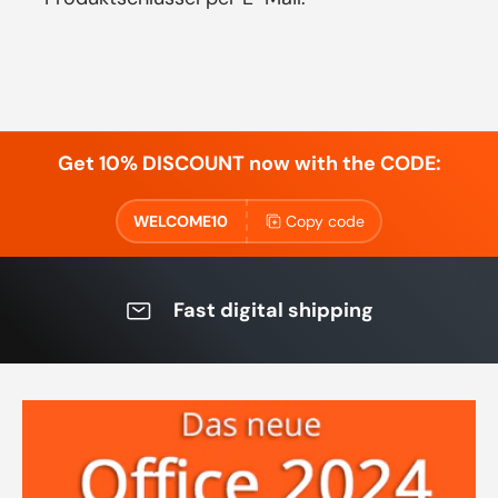
Get 10% DISCOUNT now with the CODE:
WELCOME10
Copy code
Fast digital shipping