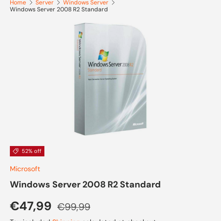
Home
Server
Windows Server
Windows Server 2008 R2 Standard
Skip to product information
52% off
Microsoft
Windows Server 2008 R2 Standard
Sale price
Regular price
€47,99
€99,99