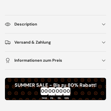
Description
Versand & Zahlung
Informationen zum Preis
SUMMER SALE - Bis zu 80% Rabatt!
00
00
00
00
STUND
MINUT
SEKUN
TAGE
EN
EN
DEN