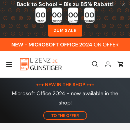
Back to School - Bis zu 85% Rabatt!
Skip to content
00
00
00
00
TAGE
STUNDEN
MINUTEN
SEKUNDEN
ZUM SALE
NEW - MICROSOFT OFFICE 2024
ON OFFER
Menu
Search
Log in
Cart
Search
Search
+++ NEW IN THE SHOP +++
Microsoft Office 2024 - now available in the
shop!
TO THE OFFER