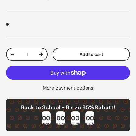
Qty
Add to cart
Decrease quantity
Increase quantity
More payment options
Back to School - Bis zu 85% Rabatt!
00
00
00
00
TAGE
STUNDEN
MINUTEN
SEKUNDEN