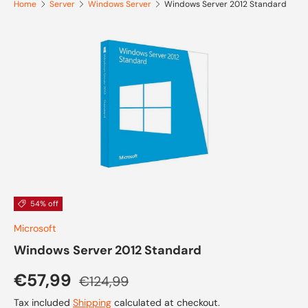
Home
Server
Windows Server
Windows Server 2012 Standard
Skip to product information
54% off
Microsoft
Windows Server 2012 Standard
Sale price
Regular price
€57,99
€124,99
Tax included
Shipping
calculated at checkout.