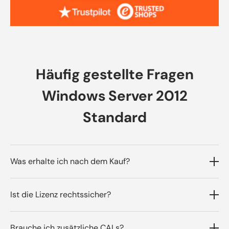
Häufig gestellte Fragen
Windows Server 2012
Standard
Was erhalte ich nach dem Kauf?
Du erhältst den Produktschlüssel, einen
Ist die Lizenz rechtssicher?
geprüften Downloadlink und eine
Schritt‑für‑Schritt‑Anleitung – die Zustellung
Ja. Wir liefern Original‑Software aus
Brauche ich zusätzliche CALs?